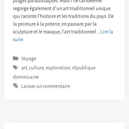
plages paradisiaques. Mais l’île caribéenne
regorge également d’un art traditionnel unique
qui raconte l’histoire et les traditions du pays. De
la peinture à la poterie, en passant par la
sculpture et le masque, l’art traditionnel …
Lire la
suite
Catégories
Voyage
Étiquettes
art
,
culture
,
exploration
,
république
dominicaine
Laisser un commentaire