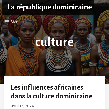
Aller
La république dominicaine
au
contenu
Menu
culture
Les influences africaines
dans la culture dominicaine
avril 12, 2024