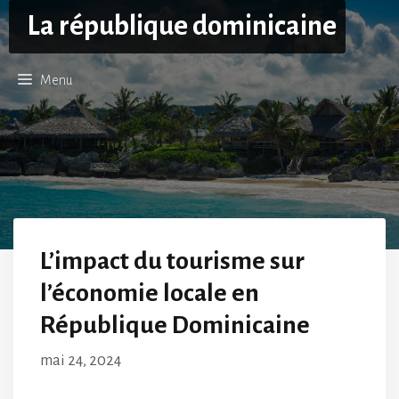
Aller
La république dominicaine
au
contenu
Menu
L’impact du tourisme sur
l’économie locale en
République Dominicaine
mai 24, 2024