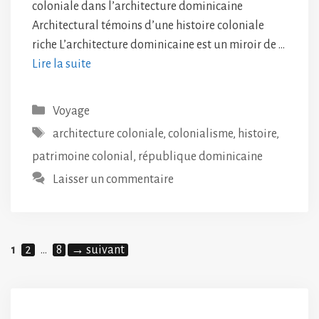
coloniale dans l’architecture dominicaine
Architectural témoins d’une histoire coloniale
riche L’architecture dominicaine est un miroir de …
Lire la suite
Catégories
Voyage
Étiquettes
architecture coloniale
,
colonialisme
,
histoire
,
patrimoine colonial
,
république dominicaine
Laisser un commentaire
Page
Page
Page
1
2
…
8
→
suivant