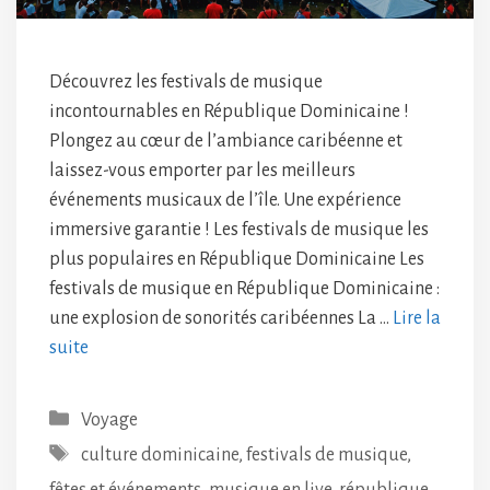
Découvrez les festivals de musique
incontournables en République Dominicaine !
Plongez au cœur de l’ambiance caribéenne et
laissez-vous emporter par les meilleurs
événements musicaux de l’île. Une expérience
immersive garantie ! Les festivals de musique les
plus populaires en République Dominicaine Les
festivals de musique en République Dominicaine :
une explosion de sonorités caribéennes La …
Lire la
suite
Catégories
Voyage
Étiquettes
culture dominicaine
,
festivals de musique
,
fêtes et événements
,
musique en live
,
république